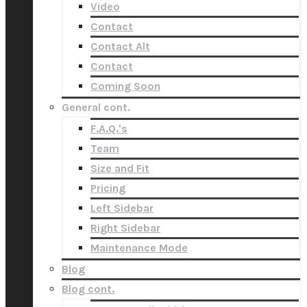
Video
Contact
Contact Alt
Contact
Coming Soon
General cont.
F.A.Q.'s
Team
Size and Fit
Pricing
Left Sidebar
Right Sidebar
Maintenance Mode
Blog
Blog cont.