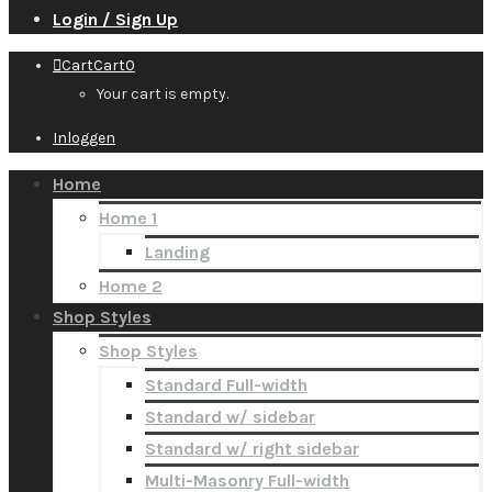
Login / Sign Up
Cart
Cart
0
Your cart is empty.
Inloggen
Home
Home 1
Landing
Home 2
Shop Styles
Shop Styles
Standard Full-width
Standard w/ sidebar
Standard w/ right sidebar
Multi-Masonry Full-width