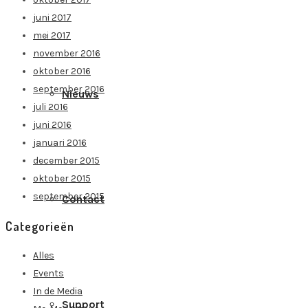
juni 2017
mei 2017
november 2016
oktober 2016
september 2016
Nieuws
juli 2016
juni 2016
januari 2016
december 2015
oktober 2015
september 2015
Contact
Categorieën
Alles
Events
In de Media
Support