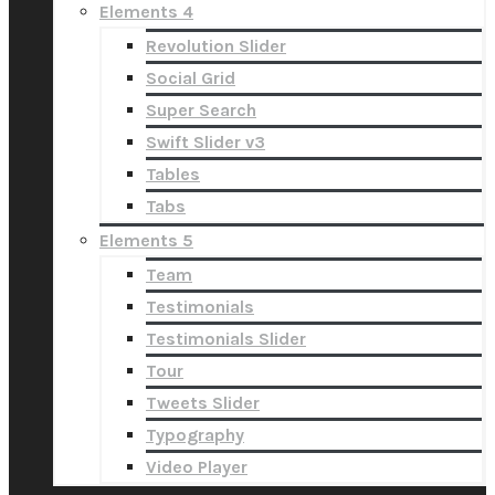
Elements 4
Revolution Slider
Social Grid
Super Search
Swift Slider v3
Tables
Tabs
Elements 5
Team
Testimonials
Testimonials Slider
Tour
Tweets Slider
Typography
Video Player