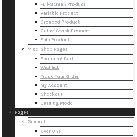
Full-Screen Product
Variable Product
Grouped Product
Out of Stock Product
Sale Product
Misc. Shop Pages
Shopping Cart
Wishlist
Track Your Order
My Account
Checkout
Catalog Mode
Pages
General
Over Ons