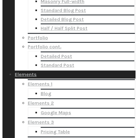
Masonry Full-width
Standard Blog Post
Detailed Blog Post
Half / Half Split Post
Portfolio
Portfolio cont.
Detailed Post
Standard Post
Elements
Elements 1
Blog
Elements 2
Google Maps
Elements 3
Pricing Table