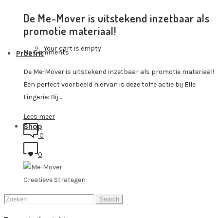
De Me-Mover is uitstekend inzetbaar als
promotie materiaal!
Your cart is empty.
No Comments
Proefrit
De Me-Mover is uitstekend inzetbaar als promotie materiaal!
Een perfect voorbeeld hiervan is deze toffe actie bij Elle
Lingerie: Bij…
Lees meer
Shop
0
0
Creatieve Strategen
Search
Accessoires
for: