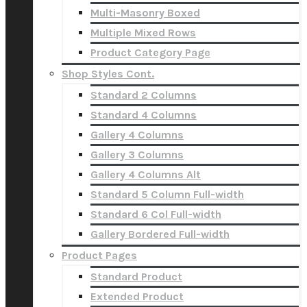
Multi-Masonry Boxed
Multiple Mixed Rows
Product Category Page
Shop Styles Cont.
Standard 2 Columns
Standard 4 Columns
Gallery 4 Columns
Gallery 3 Columns
Gallery 4 Columns Alt
Standard 5 Column Full-width
Standard 6 Col Full-width
Gallery Bordered Full-width
Product Pages
Standard Product
Extended Product