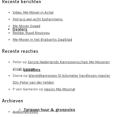
Recente berichten
Video: Me-Mover in Actie!
Petra is een echt buitenmens.
Me-Mover Speed
Dealers
Review: Ruud Roussou
Me-Mover in het Brabants Dagblad
Recente reacties
Peter
op
Eerste Nederlands Kampioenschap Me-Moveren
groot succes
Locaties
Diana
op
Wereldkampioen 10 kilometer hardlopen master
50+ Peter van der Velden
P van Gameren
op
Happy Me-Moving!
Archieven
Tarieven huur & groepsles
augustus 2022