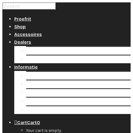
Proefrit
Shop
Accessoires
Dealers
Locaties
Tarieven huur & groepsles
Informatie
Over ons
Team
Nieuws
Contact
Support
Cart
Cart
0
Your cart is empty.